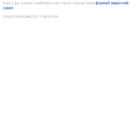
Калі ў вас узніклі праблемы, калі ласка, скарыстайце
формай зваротнай
сувязі
9183037884826682322
:
1786105369