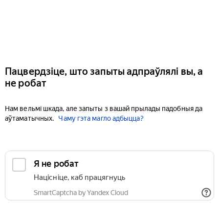
Пацвердзіце, што запыты адпраўлялі вы, а
не робат
Нам вельмі шкада, але запыты з вашай прылады падобныя да
аўтаматычных.
Чаму гэта магло адбыцца?
Я не робат
Націсніце, каб працягнуць
SmartCaptcha by Yandex Cloud