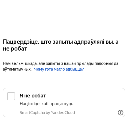
Пацвердзіце, што запыты адпраўлялі вы, а
не робат
Нам вельмі шкада, але запыты з вашай прылады падобныя да
аўтаматычных.
Чаму гэта магло адбыцца?
Я не робат
Націсніце, каб працягнуць
SmartCaptcha by Yandex Cloud