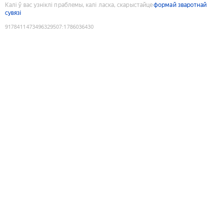
Калі ў вас узніклі праблемы, калі ласка, скарыстайце
формай зваротнай
сувязі
9178411473496329507
:
1786036430