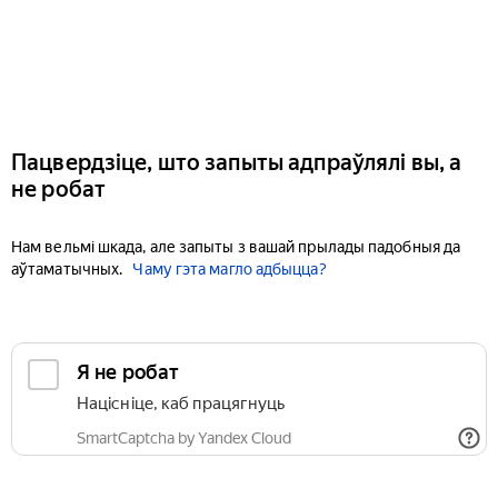
Пацвердзіце, што запыты адпраўлялі вы, а
не робат
Нам вельмі шкада, але запыты з вашай прылады падобныя да
аўтаматычных.
Чаму гэта магло адбыцца?
Я не робат
Націсніце, каб працягнуць
SmartCaptcha by Yandex Cloud