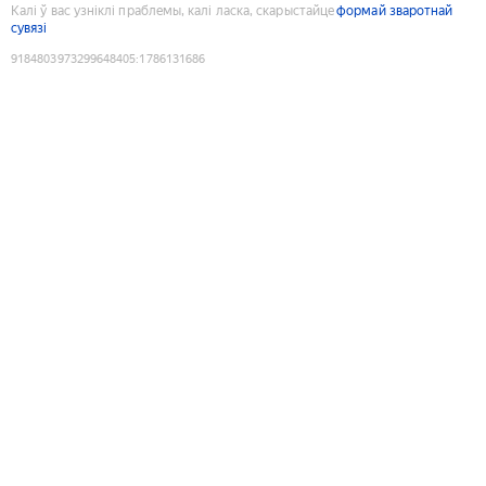
Калі ў вас узніклі праблемы, калі ласка, скарыстайце
формай зваротнай
сувязі
9184803973299648405
:
1786131686