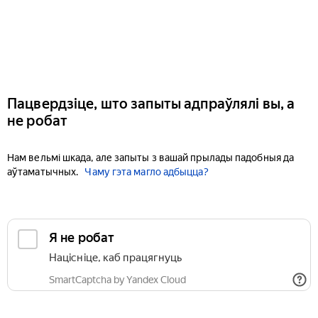
Пацвердзіце, што запыты адпраўлялі вы, а
не робат
Нам вельмі шкада, але запыты з вашай прылады падобныя да
аўтаматычных.
Чаму гэта магло адбыцца?
Я не робат
Націсніце, каб працягнуць
SmartCaptcha by Yandex Cloud