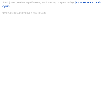
Калі ў вас узніклі праблемы, калі ласка, скарыстайце
формай зваротнай
сувязі
9198543983445069064
:
1786336428