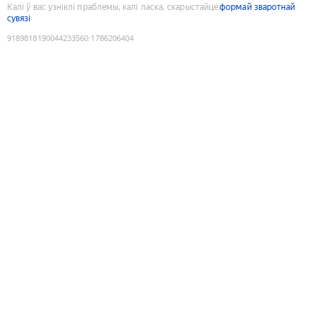
Калі ў вас узніклі праблемы, калі ласка, скарыстайце
формай зваротнай
сувязі
9189818190044233560
:
1786206404