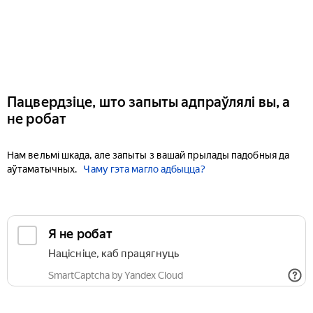
Пацвердзіце, што запыты адпраўлялі вы, а
не робат
Нам вельмі шкада, але запыты з вашай прылады падобныя да
аўтаматычных.
Чаму гэта магло адбыцца?
Я не робат
Націсніце, каб працягнуць
SmartCaptcha by Yandex Cloud