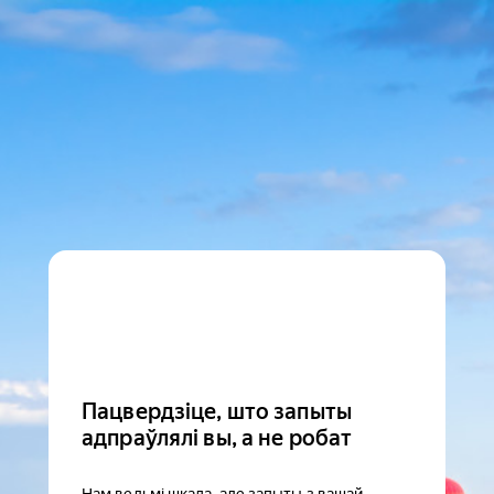
Пацвердзіце, што запыты
адпраўлялі вы, а не робат