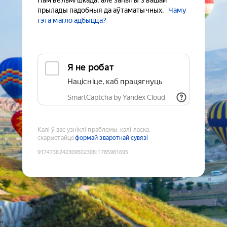
Нам вельмі шкада, але запыты з вашай
прылады падобныя да аўтаматычных.
Чаму
гэта магло адбыцца?
Я не робат
Націсніце, каб працягнуць
SmartCaptcha by Yandex Cloud
Калі ў вас узніклі праблемы, калі ласка,
скарыстайце
формай зваротнай сувязі
9174738242309502308
:
1785981695