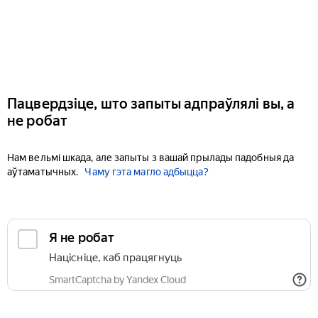
Пацвердзіце, што запыты адпраўлялі вы, а
не робат
Нам вельмі шкада, але запыты з вашай прылады падобныя да
аўтаматычных.
Чаму гэта магло адбыцца?
Я не робат
Націсніце, каб працягнуць
SmartCaptcha by Yandex Cloud