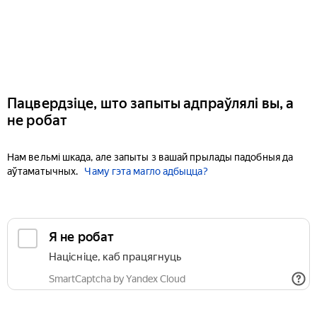
Пацвердзіце, што запыты адпраўлялі вы, а
не робат
Нам вельмі шкада, але запыты з вашай прылады падобныя да
аўтаматычных.
Чаму гэта магло адбыцца?
Я не робат
Націсніце, каб працягнуць
SmartCaptcha by Yandex Cloud