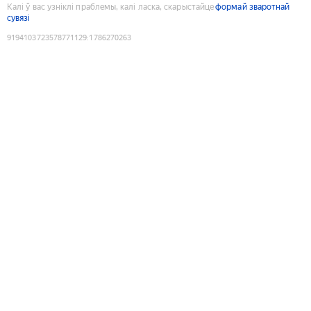
Калі ў вас узніклі праблемы, калі ласка, скарыстайце
формай зваротнай
сувязі
9194103723578771129
:
1786270263