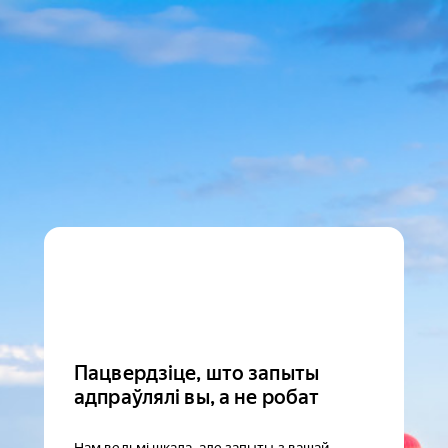
Пацвердзіце, што запыты
адпраўлялі вы, а не робат