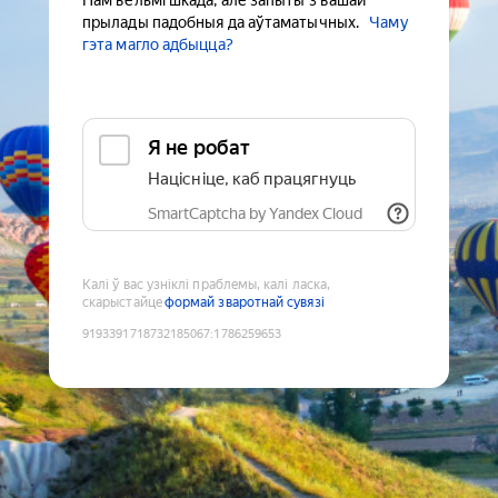
Нам вельмі шкада, але запыты з вашай
прылады падобныя да аўтаматычных.
Чаму
гэта магло адбыцца?
Я не робат
Націсніце, каб працягнуць
SmartCaptcha by Yandex Cloud
Калі ў вас узніклі праблемы, калі ласка,
скарыстайце
формай зваротнай сувязі
9193391718732185067
:
1786259653