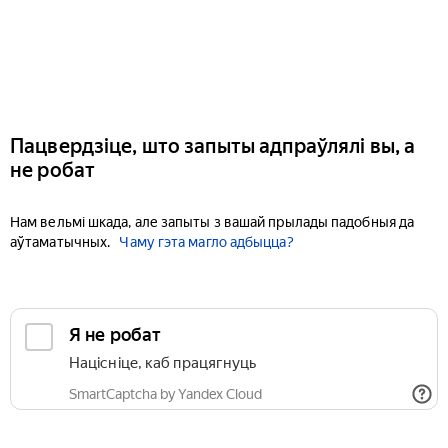
Пацвердзіце, што запыты адпраўлялі вы, а
не робат
Нам вельмі шкада, але запыты з вашай прылады падобныя да
аўтаматычных.
Чаму гэта магло адбыцца?
Я не робат
Націсніце, каб працягнуць
SmartCaptcha by Yandex Cloud