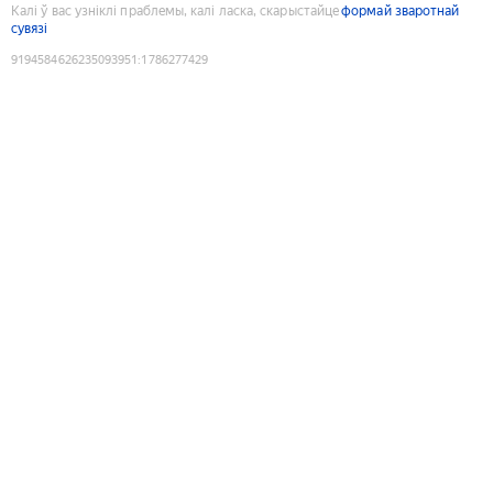
Калі ў вас узніклі праблемы, калі ласка, скарыстайце
формай зваротнай
сувязі
9194584626235093951
:
1786277429