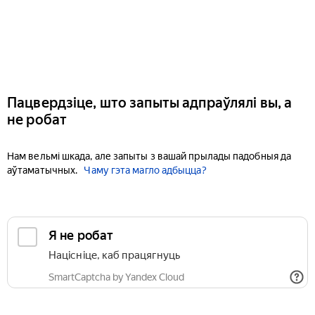
Пацвердзіце, што запыты адпраўлялі вы, а
не робат
Нам вельмі шкада, але запыты з вашай прылады падобныя да
аўтаматычных.
Чаму гэта магло адбыцца?
Я не робат
Націсніце, каб працягнуць
SmartCaptcha by Yandex Cloud