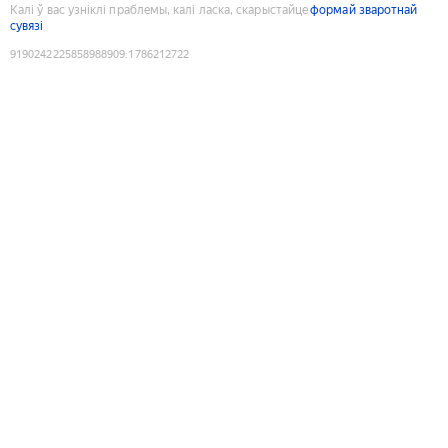
Калі ў вас узніклі праблемы, калі ласка, скарыстайце
формай зваротнай
сувязі
9190242225858988909
:
1786212722