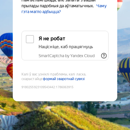
Нам вельмі шкада, але запыты з вашай
прылады падобныя да аўтаматычных.
Чаму
гэта магло адбыцца?
Я не робат
Націсніце, каб працягнуць
SmartCaptcha by Yandex Cloud
Калі ў вас узніклі праблемы, калі ласка,
скарыстайце
формай зваротнай сувязі
9180255923109543442
:
1786063915