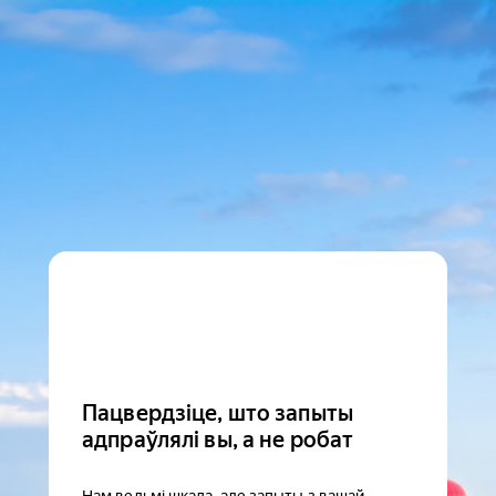
Пацвердзіце, што запыты
адпраўлялі вы, а не робат