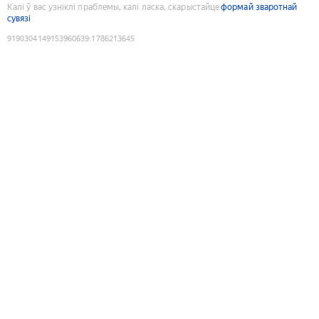
Калі ў вас узніклі праблемы, калі ласка, скарыстайце
формай зваротнай
сувязі
9190304149153960639
:
1786213645