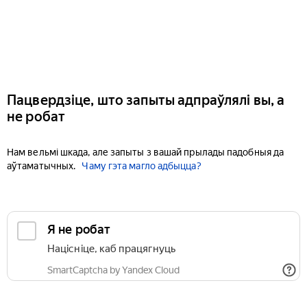
Пацвердзіце, што запыты адпраўлялі вы, а
не робат
Нам вельмі шкада, але запыты з вашай прылады падобныя да
аўтаматычных.
Чаму гэта магло адбыцца?
Я не робат
Націсніце, каб працягнуць
SmartCaptcha by Yandex Cloud