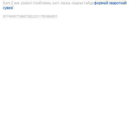
Калі ў вас узніклі праблемы, калі ласка, скарыстайце
формай зваротнай
сувязі
9174948719867382220
:
1785984831