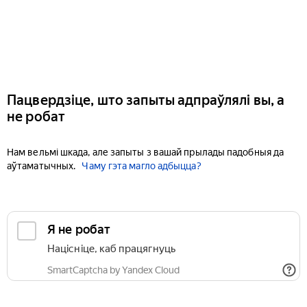
Пацвердзіце, што запыты адпраўлялі вы, а
не робат
Нам вельмі шкада, але запыты з вашай прылады падобныя да
аўтаматычных.
Чаму гэта магло адбыцца?
Я не робат
Націсніце, каб працягнуць
SmartCaptcha by Yandex Cloud