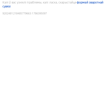
Калі ў вас узніклі праблемы, калі ласка, скарыстайце
формай зваротнай
сувязі
9202481218485779663
:
1786395097