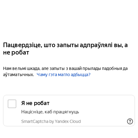
Пацвердзіце, што запыты адпраўлялі вы, а
не робат
Нам вельмі шкада, але запыты з вашай прылады падобныя да
аўтаматычных.
Чаму гэта магло адбыцца?
Я не робат
Націсніце, каб працягнуць
SmartCaptcha by Yandex Cloud