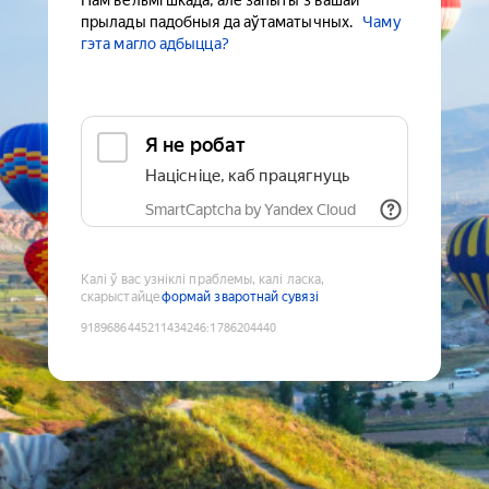
Нам вельмі шкада, але запыты з вашай
прылады падобныя да аўтаматычных.
Чаму
гэта магло адбыцца?
Я не робат
Націсніце, каб працягнуць
SmartCaptcha by Yandex Cloud
Калі ў вас узніклі праблемы, калі ласка,
скарыстайце
формай зваротнай сувязі
9189686445211434246
:
1786204440