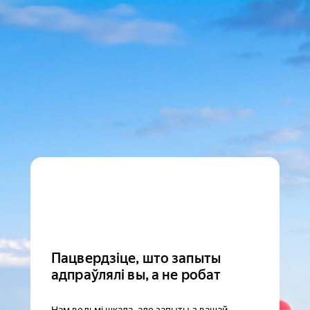
Пацвердзіце, што запыты
адпраўлялі вы, а не робат