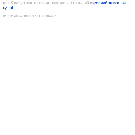
Калі ў вас узніклі праблемы, калі ласка, скарыстайце
формай зваротнай
сувязі
9173919939638865973
:
1785969501