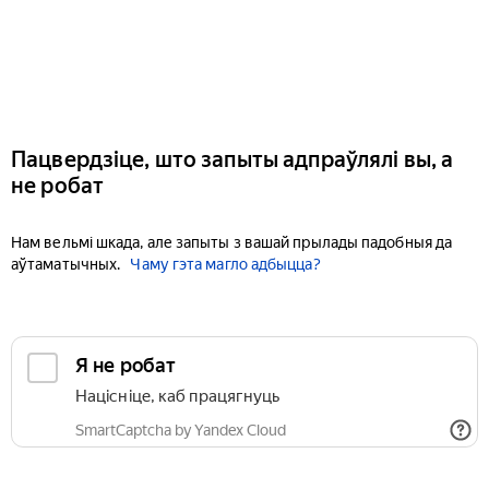
Пацвердзіце, што запыты адпраўлялі вы, а
не робат
Нам вельмі шкада, але запыты з вашай прылады падобныя да
аўтаматычных.
Чаму гэта магло адбыцца?
Я не робат
Націсніце, каб працягнуць
SmartCaptcha by Yandex Cloud