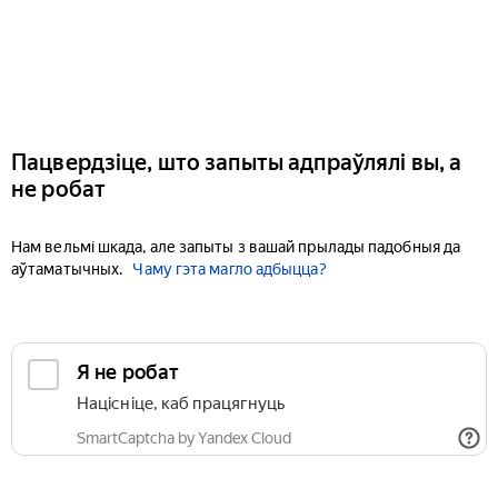
Пацвердзіце, што запыты адпраўлялі вы, а
не робат
Нам вельмі шкада, але запыты з вашай прылады падобныя да
аўтаматычных.
Чаму гэта магло адбыцца?
Я не робат
Націсніце, каб працягнуць
SmartCaptcha by Yandex Cloud