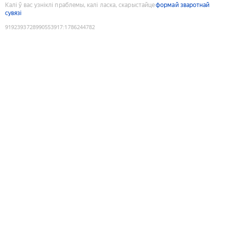
Калі ў вас узніклі праблемы, калі ласка, скарыстайце
формай зваротнай
сувязі
9192393728990553917
:
1786244782