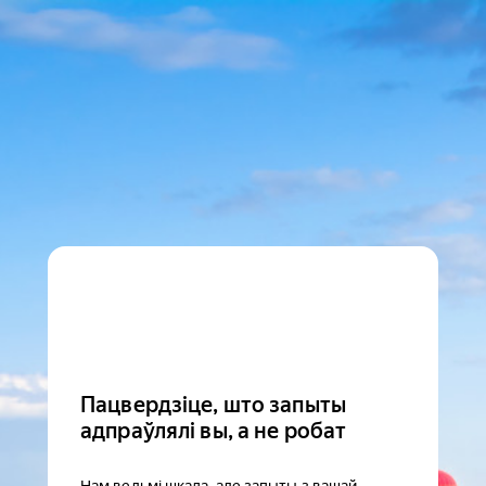
Пацвердзіце, што запыты
адпраўлялі вы, а не робат