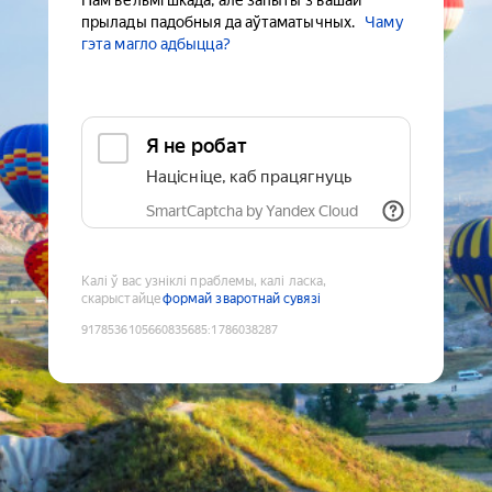
Нам вельмі шкада, але запыты з вашай
прылады падобныя да аўтаматычных.
Чаму
гэта магло адбыцца?
Я не робат
Націсніце, каб працягнуць
SmartCaptcha by Yandex Cloud
Калі ў вас узніклі праблемы, калі ласка,
скарыстайце
формай зваротнай сувязі
9178536105660835685
:
1786038287