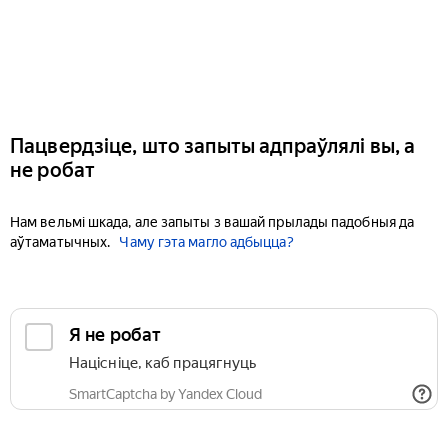
Пацвердзіце, што запыты адпраўлялі вы, а
не робат
Нам вельмі шкада, але запыты з вашай прылады падобныя да
аўтаматычных.
Чаму гэта магло адбыцца?
Я не робат
Націсніце, каб працягнуць
SmartCaptcha by Yandex Cloud