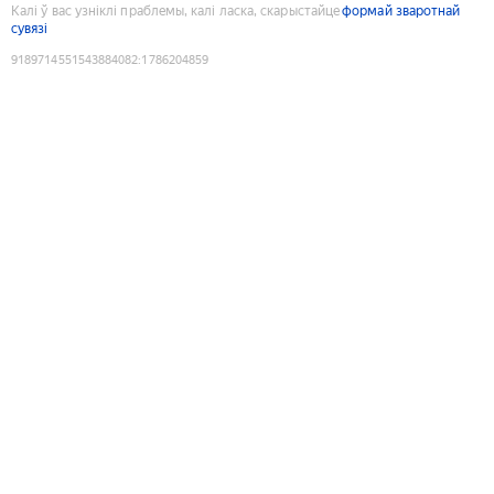
Калі ў вас узніклі праблемы, калі ласка, скарыстайце
формай зваротнай
сувязі
9189714551543884082
:
1786204859