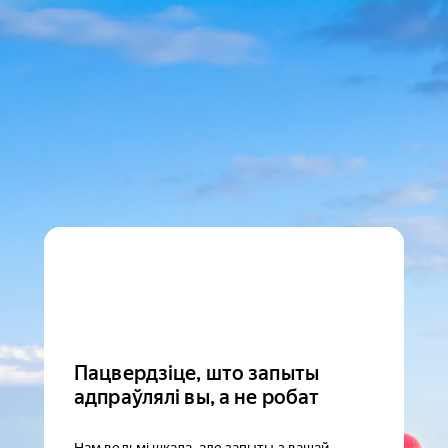
Пацвердзіце, што запыты
адпраўлялі вы, а не робат