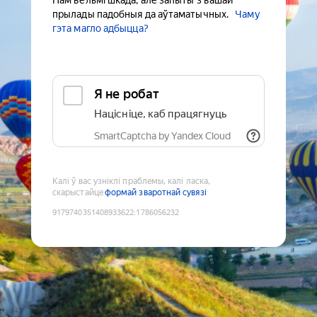
Нам вельмі шкада, але запыты з вашай
прылады падобныя да аўтаматычных.
Чаму
гэта магло адбыцца?
Я не робат
Націсніце, каб працягнуць
SmartCaptcha by Yandex Cloud
Калі ў вас узніклі праблемы, калі ласка,
скарыстайце
формай зваротнай сувязі
9179740351408933622
:
1786056232