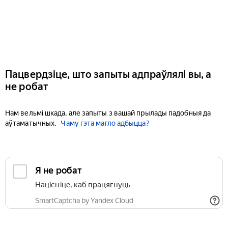
Пацвердзіце, што запыты адпраўлялі вы, а
не робат
Нам вельмі шкада, але запыты з вашай прылады падобныя да
аўтаматычных.
Чаму гэта магло адбыцца?
Я не робат
Націсніце, каб працягнуць
SmartCaptcha by Yandex Cloud