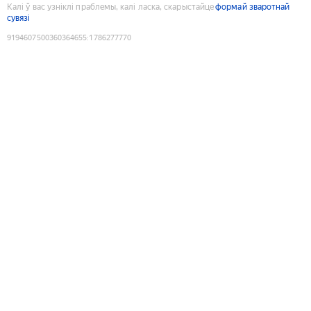
Калі ў вас узніклі праблемы, калі ласка, скарыстайце
формай зваротнай
сувязі
9194607500360364655
:
1786277770