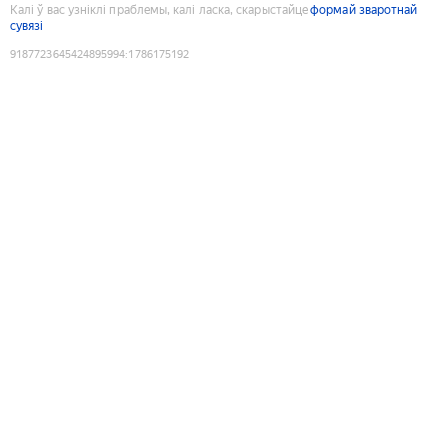
Калі ў вас узніклі праблемы, калі ласка, скарыстайце
формай зваротнай
сувязі
9187723645424895994
:
1786175192