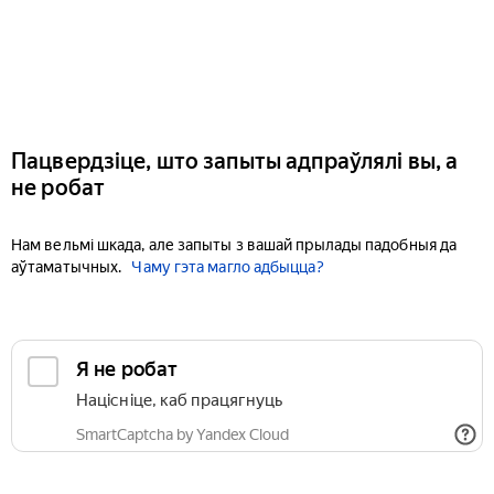
Пацвердзіце, што запыты адпраўлялі вы, а
не робат
Нам вельмі шкада, але запыты з вашай прылады падобныя да
аўтаматычных.
Чаму гэта магло адбыцца?
Я не робат
Націсніце, каб працягнуць
SmartCaptcha by Yandex Cloud