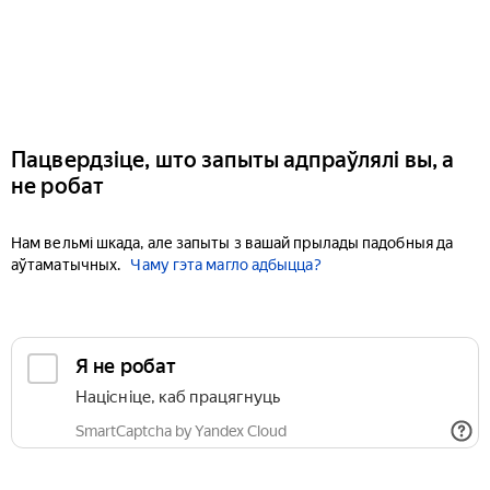
Пацвердзіце, што запыты адпраўлялі вы, а
не робат
Нам вельмі шкада, але запыты з вашай прылады падобныя да
аўтаматычных.
Чаму гэта магло адбыцца?
Я не робат
Націсніце, каб працягнуць
SmartCaptcha by Yandex Cloud