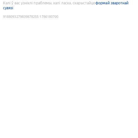
Калі ў вас узніклі праблемы, калі ласка, скарыстайце
формай зваротнай
сувязі
9188093279839878255
:
1786180700