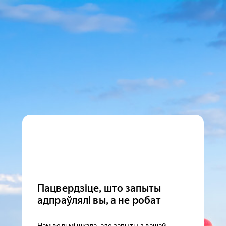
Пацвердзіце, што запыты
адпраўлялі вы, а не робат