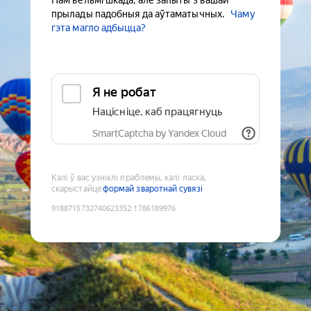
Нам вельмі шкада, але запыты з вашай
прылады падобныя да аўтаматычных.
Чаму
гэта магло адбыцца?
Я не робат
Націсніце, каб працягнуць
SmartCaptcha by Yandex Cloud
Калі ў вас узніклі праблемы, калі ласка,
скарыстайце
формай зваротнай сувязі
9188715732740623352
:
1786189976