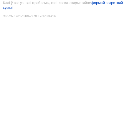
Калі ў вас узніклі праблемы, калі ласка, скарыстайце
формай зваротнай
сувязі
9182973781231862778
:
1786104414