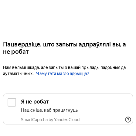
Пацвердзіце, што запыты адпраўлялі вы, а
не робат
Нам вельмі шкада, але запыты з вашай прылады падобныя да
аўтаматычных.
Чаму гэта магло адбыцца?
Я не робат
Націсніце, каб працягнуць
SmartCaptcha by Yandex Cloud