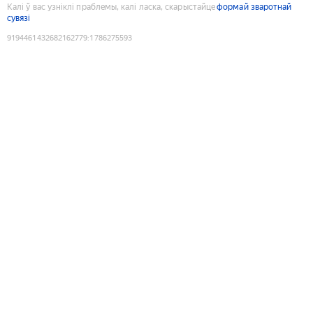
Калі ў вас узніклі праблемы, калі ласка, скарыстайце
формай зваротнай
сувязі
9194461432682162779
:
1786275593