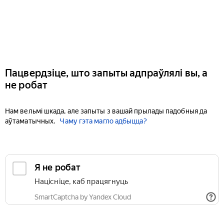
Пацвердзіце, што запыты адпраўлялі вы, а
не робат
Нам вельмі шкада, але запыты з вашай прылады падобныя да
аўтаматычных.
Чаму гэта магло адбыцца?
Я не робат
Націсніце, каб працягнуць
SmartCaptcha by Yandex Cloud