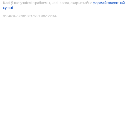
Калі ў вас узніклі праблемы, калі ласка, скарыстайце
формай зваротнай
сувязі
9184634758901803766
:
1786129164