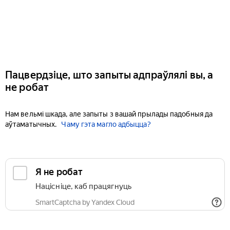
Пацвердзіце, што запыты адпраўлялі вы, а
не робат
Нам вельмі шкада, але запыты з вашай прылады падобныя да
аўтаматычных.
Чаму гэта магло адбыцца?
Я не робат
Націсніце, каб працягнуць
SmartCaptcha by Yandex Cloud