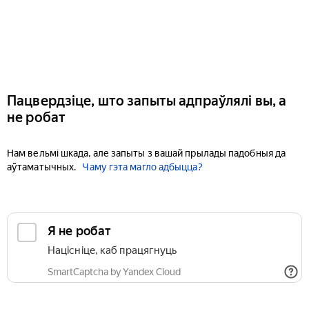
Пацвердзіце, што запыты адпраўлялі вы, а
не робат
Нам вельмі шкада, але запыты з вашай прылады падобныя да
аўтаматычных.
Чаму гэта магло адбыцца?
Я не робат
Націсніце, каб працягнуць
SmartCaptcha by Yandex Cloud