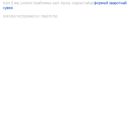
Калі ў вас узніклі праблемы, калі ласка, скарыстайце
формай зваротнай
сувязі
9181050197250094510
:
1786075750