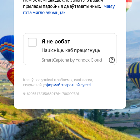
Нам вельмі шкада, але запыты з вашай
прылады падобныя да аўтаматычных.
Чаму
гэта магло адбыцца?
Я не робат
Націсніце, каб працягнуць
SmartCaptcha by Yandex Cloud
Калі ў вас узніклі праблемы, калі ласка,
скарыстайце
формай зваротнай сувязі
9182055172350859176
:
1786090726