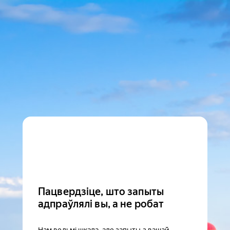
Пацвердзіце, што запыты
адпраўлялі вы, а не робат