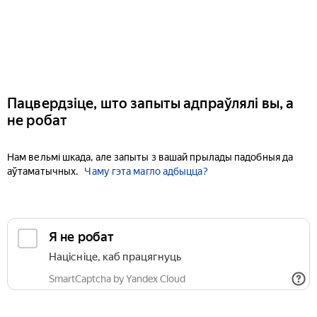
Пацвердзіце, што запыты адпраўлялі вы, а
не робат
Нам вельмі шкада, але запыты з вашай прылады падобныя да
аўтаматычных.
Чаму гэта магло адбыцца?
Я не робат
Націсніце, каб працягнуць
SmartCaptcha by Yandex Cloud