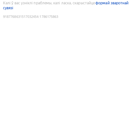
Калі ў вас узніклі праблемы, калі ласка, скарыстайце
формай зваротнай
сувязі
9187768631517032454
:
1786175863