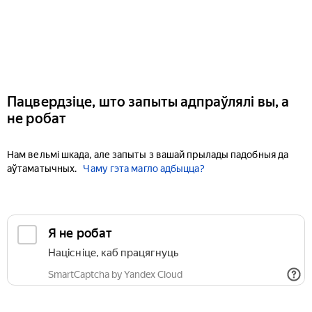
Пацвердзіце, што запыты адпраўлялі вы, а
не робат
Нам вельмі шкада, але запыты з вашай прылады падобныя да
аўтаматычных.
Чаму гэта магло адбыцца?
Я не робат
Націсніце, каб працягнуць
SmartCaptcha by Yandex Cloud