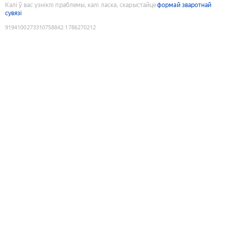
Калі ў вас узніклі праблемы, калі ласка, скарыстайце
формай зваротнай
сувязі
9194100273310758842
:
1786270212