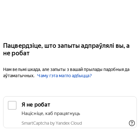
Пацвердзіце, што запыты адпраўлялі вы, а
не робат
Нам вельмі шкада, але запыты з вашай прылады падобныя да
аўтаматычных.
Чаму гэта магло адбыцца?
Я не робат
Націсніце, каб працягнуць
SmartCaptcha by Yandex Cloud