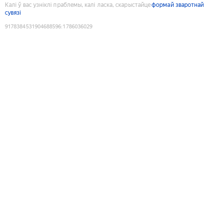
Калі ў вас узніклі праблемы, калі ласка, скарыстайце
формай зваротнай
сувязі
9178384531904688596
:
1786036029