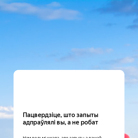
Пацвердзіце, што запыты
адпраўлялі вы, а не робат