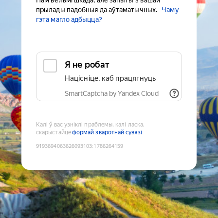
Нам вельмі шкада, але запыты з вашай
прылады падобныя да аўтаматычных.
Чаму
гэта магло адбыцца?
Я не робат
Націсніце, каб працягнуць
SmartCaptcha by Yandex Cloud
Калі ў вас узніклі праблемы, калі ласка,
скарыстайце
формай зваротнай сувязі
9193694063626093103
:
1786264159