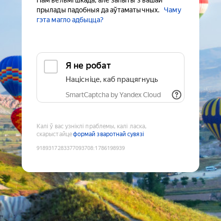
Нам вельмі шкада, але запыты з вашай
прылады падобныя да аўтаматычных.
Чаму
гэта магло адбыцца?
Я не робат
Націсніце, каб працягнуць
SmartCaptcha by Yandex Cloud
Калі ў вас узніклі праблемы, калі ласка,
скарыстайце
формай зваротнай сувязі
9189317283377093708
:
1786198939