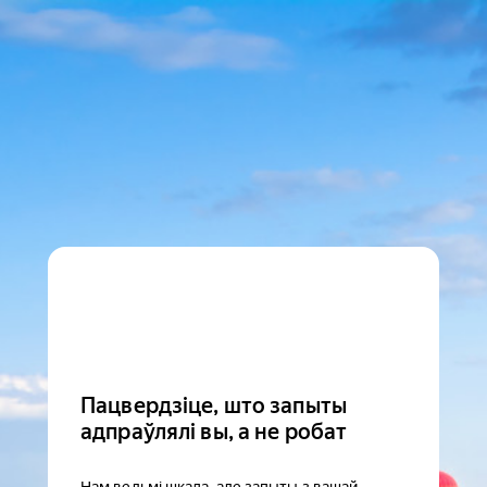
Пацвердзіце, што запыты
адпраўлялі вы, а не робат