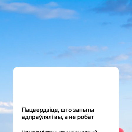
Пацвердзіце, што запыты
адпраўлялі вы, а не робат