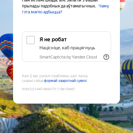
Нам вельмі шкада, але запыты з вашай
прылады падобныя да аўтаматычных.
Чаму
гэта магло адбыцца?
Я не робат
Націсніце, каб працягнуць
SmartCaptcha by Yandex Cloud
Калі ў вас узніклі праблемы, калі ласка,
скарыстайце
формай зваротнай сувязі
9184722144574844775
:
1786130467