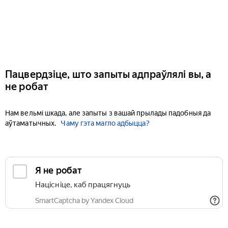
Пацвердзіце, што запыты адпраўлялі вы, а
не робат
Нам вельмі шкада, але запыты з вашай прылады падобныя да
аўтаматычных.
Чаму гэта магло адбыцца?
Я не робат
Націсніце, каб працягнуць
SmartCaptcha by Yandex Cloud