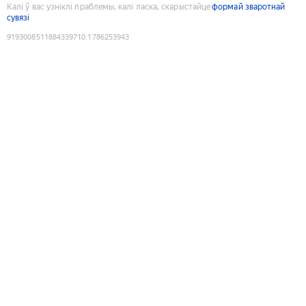
Калі ў вас узніклі праблемы, калі ласка, скарыстайце
формай зваротнай
сувязі
9193008511884339710
:
1786253943