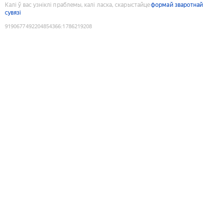
Калі ў вас узніклі праблемы, калі ласка, скарыстайце
формай зваротнай
сувязі
9190677492204854366
:
1786219208