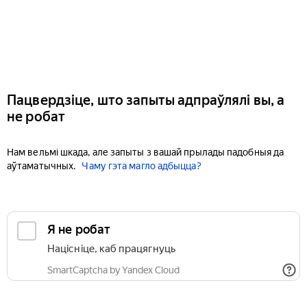
Пацвердзіце, што запыты адпраўлялі вы, а
не робат
Нам вельмі шкада, але запыты з вашай прылады падобныя да
аўтаматычных.
Чаму гэта магло адбыцца?
Я не робат
Націсніце, каб працягнуць
SmartCaptcha by Yandex Cloud