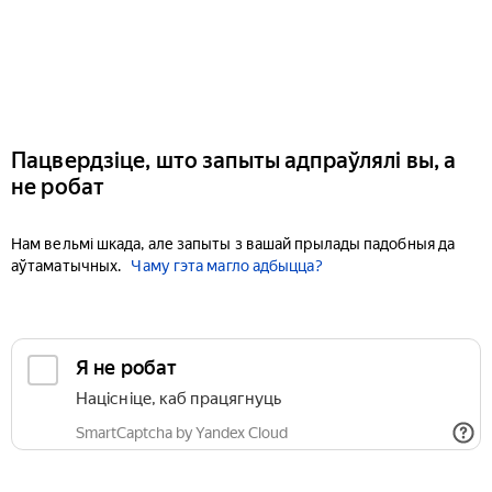
Пацвердзіце, што запыты адпраўлялі вы, а
не робат
Нам вельмі шкада, але запыты з вашай прылады падобныя да
аўтаматычных.
Чаму гэта магло адбыцца?
Я не робат
Націсніце, каб працягнуць
SmartCaptcha by Yandex Cloud