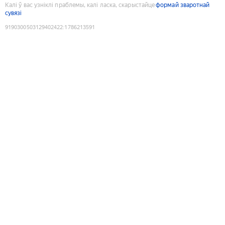
Калі ў вас узніклі праблемы, калі ласка, скарыстайце
формай зваротнай
сувязі
9190300503129402422
:
1786213591