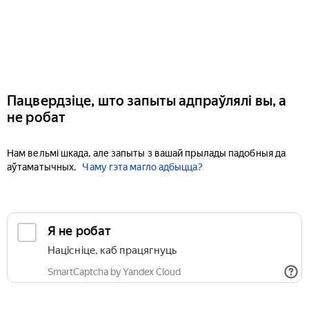
Пацвердзіце, што запыты адпраўлялі вы, а
не робат
Нам вельмі шкада, але запыты з вашай прылады падобныя да
аўтаматычных.
Чаму гэта магло адбыцца?
Я не робат
Націсніце, каб працягнуць
SmartCaptcha by Yandex Cloud