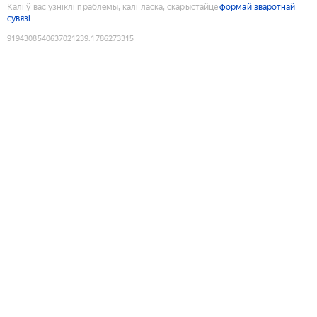
Калі ў вас узніклі праблемы, калі ласка, скарыстайце
формай зваротнай
сувязі
9194308540637021239
:
1786273315