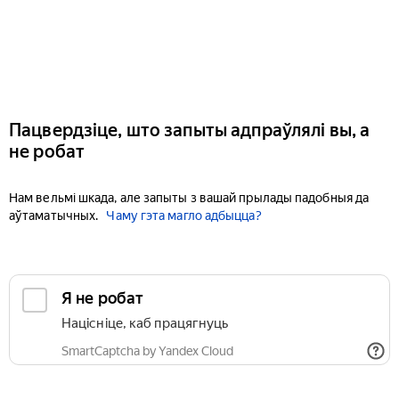
Пацвердзіце, што запыты адпраўлялі вы, а
не робат
Нам вельмі шкада, але запыты з вашай прылады падобныя да
аўтаматычных.
Чаму гэта магло адбыцца?
Я не робат
Націсніце, каб працягнуць
SmartCaptcha by Yandex Cloud