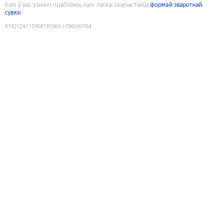
Калі ў вас узніклі праблемы, калі ласка, скарыстайце
формай зваротнай
сувязі
9192124115908193364
:
1786240764