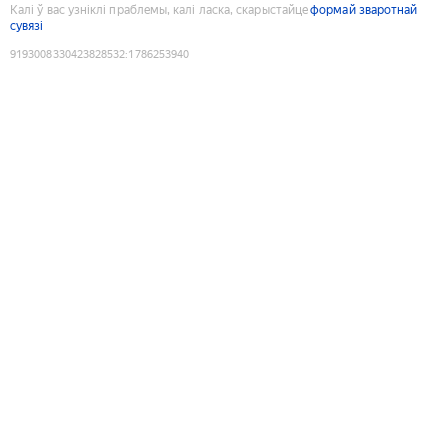
Калі ў вас узніклі праблемы, калі ласка, скарыстайце
формай зваротнай
сувязі
9193008330423828532
:
1786253940