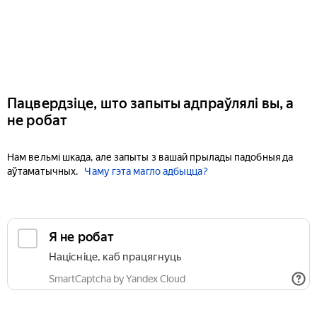
Пацвердзіце, што запыты адпраўлялі вы, а
не робат
Нам вельмі шкада, але запыты з вашай прылады падобныя да
аўтаматычных.
Чаму гэта магло адбыцца?
Я не робат
Націсніце, каб працягнуць
SmartCaptcha by Yandex Cloud