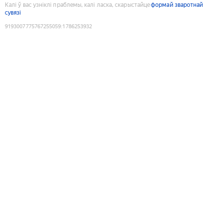
Калі ў вас узніклі праблемы, калі ласка, скарыстайце
формай зваротнай
сувязі
9193007775767255059
:
1786253932