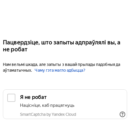
Пацвердзіце, што запыты адпраўлялі вы, а
не робат
Нам вельмі шкада, але запыты з вашай прылады падобныя да
аўтаматычных.
Чаму гэта магло адбыцца?
Я не робат
Націсніце, каб працягнуць
SmartCaptcha by Yandex Cloud