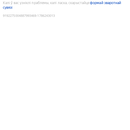
Калі ў вас узніклі праблемы, калі ласка, скарыстайце
формай зваротнай
сувязі
9192275004887993469
:
1786243013