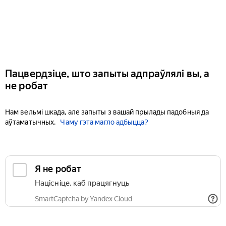
Пацвердзіце, што запыты адпраўлялі вы, а
не робат
Нам вельмі шкада, але запыты з вашай прылады падобныя да
аўтаматычных.
Чаму гэта магло адбыцца?
Я не робат
Націсніце, каб працягнуць
SmartCaptcha by Yandex Cloud