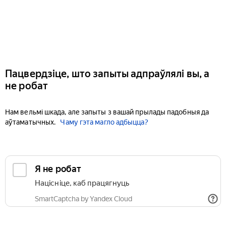
Пацвердзіце, што запыты адпраўлялі вы, а
не робат
Нам вельмі шкада, але запыты з вашай прылады падобныя да
аўтаматычных.
Чаму гэта магло адбыцца?
Я не робат
Націсніце, каб працягнуць
SmartCaptcha by Yandex Cloud