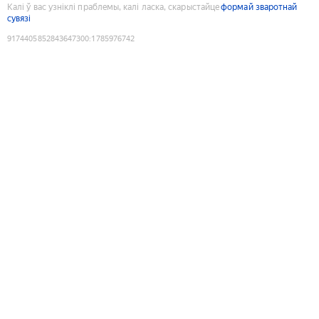
Калі ў вас узніклі праблемы, калі ласка, скарыстайце
формай зваротнай
сувязі
9174405852843647300
:
1785976742