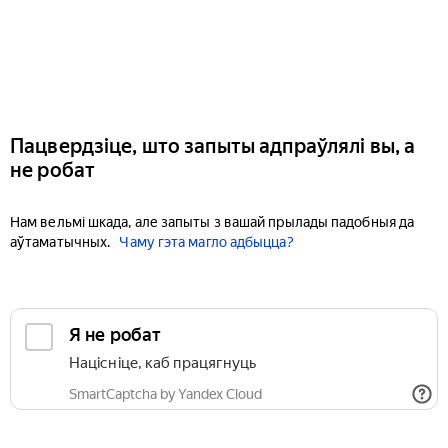
Пацвердзіце, што запыты адпраўлялі вы, а
не робат
Нам вельмі шкада, але запыты з вашай прылады падобныя да
аўтаматычных.
Чаму гэта магло адбыцца?
Я не робат
Націсніце, каб працягнуць
SmartCaptcha by Yandex Cloud