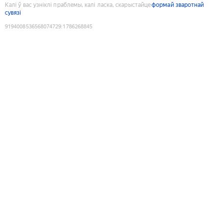
Калі ў вас узніклі праблемы, калі ласка, скарыстайце
формай зваротнай
сувязі
9194008536568074729
:
1786268845