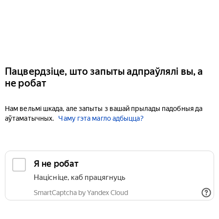
Пацвердзіце, што запыты адпраўлялі вы, а
не робат
Нам вельмі шкада, але запыты з вашай прылады падобныя да
аўтаматычных.
Чаму гэта магло адбыцца?
Я не робат
Націсніце, каб працягнуць
SmartCaptcha by Yandex Cloud