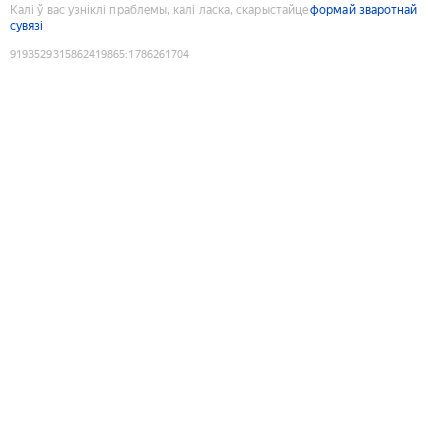
Калі ў вас узніклі праблемы, калі ласка, скарыстайце
формай зваротнай
сувязі
9193529315862419865
:
1786261704