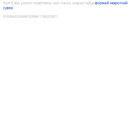
Калі ў вас узніклі праблемы, калі ласка, скарыстайце
формай зваротнай
сувязі
9192943255896752896
:
1786252971