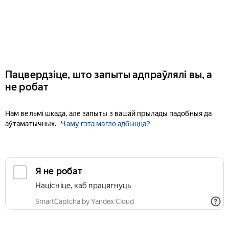
Пацвердзіце, што запыты адпраўлялі вы, а
не робат
Нам вельмі шкада, але запыты з вашай прылады падобныя да
аўтаматычных.
Чаму гэта магло адбыцца?
Я не робат
Націсніце, каб працягнуць
SmartCaptcha by Yandex Cloud