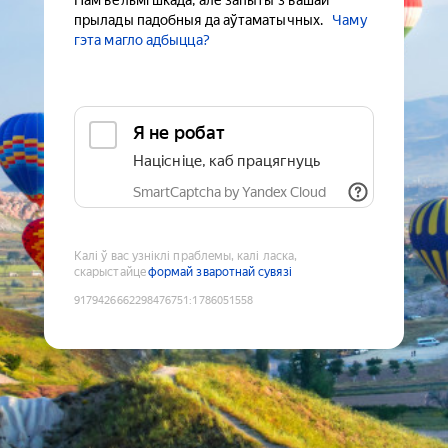
Нам вельмі шкада, але запыты з вашай
прылады падобныя да аўтаматычных.
Чаму
гэта магло адбыцца?
Я не робат
Націсніце, каб працягнуць
SmartCaptcha by Yandex Cloud
Калі ў вас узніклі праблемы, калі ласка,
скарыстайце
формай зваротнай сувязі
9179426662298476751
:
1786051558