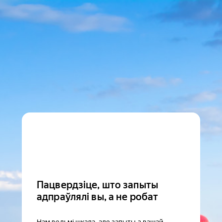
Пацвердзіце, што запыты
адпраўлялі вы, а не робат