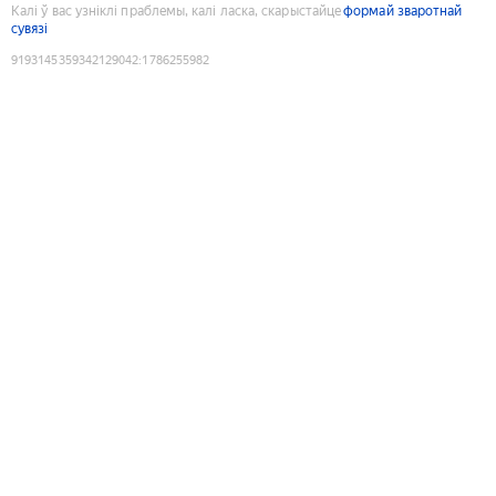
Калі ў вас узніклі праблемы, калі ласка, скарыстайце
формай зваротнай
сувязі
9193145359342129042
:
1786255982