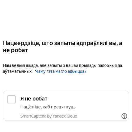
Пацвердзіце, што запыты адпраўлялі вы, а
не робат
Нам вельмі шкада, але запыты з вашай прылады падобныя да
аўтаматычных.
Чаму гэта магло адбыцца?
Я не робат
Націсніце, каб працягнуць
SmartCaptcha by Yandex Cloud